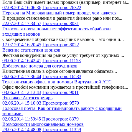
Если Ваш сайт имеет целью продажи (например, интернет-м...
07.08.2014 16:06:36
Просмотров: 26322
Переход на Многоканальный номер проще, чем кажется
В процессе становления и развития бизнеса рано или поз...
22.07.2014 17:34:57
Просмотров: 8031
Голосовая почта повышает эффективность обработки
входящих вызовов
Своевременная обработка входящих вызовов – это один и...
17.07.2014 16:20:45
Просмотров: 8022
Ведение статистики звонков
Жесткая конкуренция на рынке услуг требует от крупных ...
09.06.2014 16:42:41
Просмотров: 11153
Добавочные номера для сотрудников
Качественная связь в офисе сегодня является обязатель...
06.06.2014 17:36:44
Просмотров: 16533
Телефонизация офиса при помощи Виртуальной АТС
Офис любой компании нуждается в простейшей телефониза...
03.06.2014 12:13:43
Просмотров: 9011
Что такое Автосекретарь
02.06.2014 15:10:03
Просмотров: 9570
Голосовая почта. Как оптимизировать работу с входящими
звонками.
02.06.2014 11:59:45
Просмотров: 8379
Возможности многоканальных номеров
29.05.2014 14:48:08
Просмотров: 11359