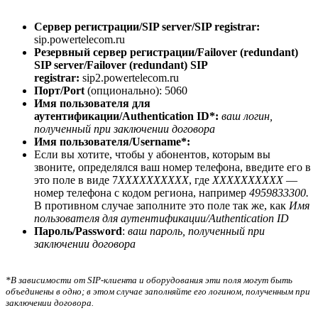
Сервер регистрации/SIP server/SIP registrar:
sip.powertelecom.ru
Резервный сервер регистрации/Failover (redundant)
SIP server/Failover (redundant) SIP
registrar:
sip2.powertelecom.ru
Порт/Port
(опционально): 5060
Имя пользователя для
аутентификации/Authentication ID*:
ваш логин,
полученный при заключении договора
Имя пользователя/Username*:
Если вы хотите, чтобы у абонентов, которым вы
звоните, определялся ваш номер телефона, введите его в
это поле в виде 7
XXXXXXXXXX
, где
XXXXXXXXXX
—
номер телефона с кодом региона, например
4959833300.
В противном случае заполните это поле так же, как
Имя
пользователя для аутентификации/Authentication ID
Пароль/Password
:
ваш пароль, полученный при
заключении договора
*В зависимости от SIP-клиента и оборудования эти поля могут быть
объединены в одно; в этом случае заполняйте его логином, полученным при
заключении договора.